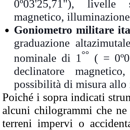
0º03'25,71"), livelle 
magnetico, illuminazione 
Goniometro militare it
graduazione altazimutal
°°
nominale di 1
( = 0º03
declinatore magnetico,
possibilità di misura allo 
Poiché i sopra indicati stru
alcuni chilogrammi che ne r
terreni impervi o accident