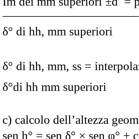
Im dei mm superiori ±d
=
––––––––––––––––––––––
δ
° di
hh
, mm superiori
δ
° di
hh
, mm,
ss
= interpola
δ
°di
hh
mm superiori
c) calcolo dell’altezza geom
sen
h
° =
sen
δ
° ×
sen
φ° +
c