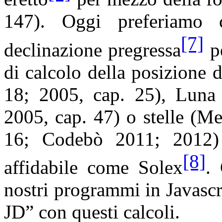
147). Oggi preferiamo c
[7]
declinazione pregressa
pe
di calcolo della posizione d
18; 2005, cap. 25), Luna
2005, cap. 47) o stelle (
Me
16;
Codebò
2011; 2012)
[8]
affidabile come
Solex
. 
nostri programmi in
Javascr
JD” con questi calcoli.