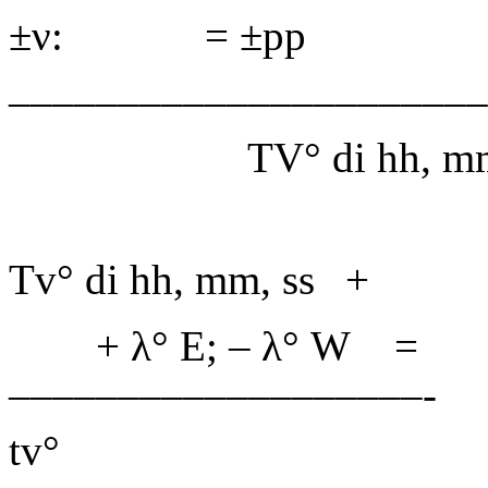
±
ν
:
= ±
pp
––––––––––––––––––––––
TV
° di
hh
, m
Tv
° di
hh
, mm,
ss
+
+ λ° E; –
λ
° W
=
–––––––––––––––––––-
tv
°