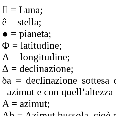

= Luna;
ê
= stella;
●
= pianeta;
Φ
= latitudine;
Λ
= longitudine;
Δ
= declinazione;
δ
a = declinazione sottesa 
azimut e con quell’altezza 
A = azimut;
Ab = Azimut bussola, cioè 