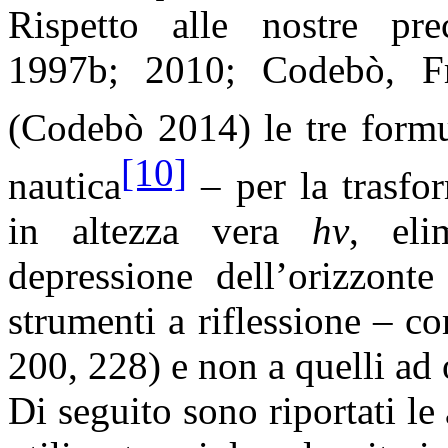
Rispetto alle nostre pre
1997b; 2010;
Codebò
, F
(
Codebò
2014) le tre formu
[10]
nautica
– per la trasfo
in altezza vera
hv
, eli
depressione dell’orizzonte
strumenti a riflessione – co
200, 228) e non a quelli ad o
Di seguito sono riportati le 