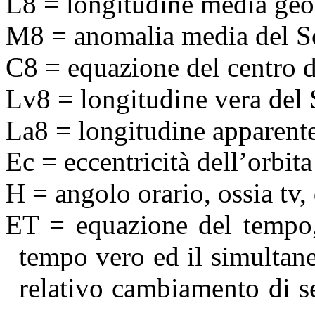
L
8
= longitudine media geo
M
8
= anomalia media del S
C
8
= equazione del centro d
Lv
8
= longitudine vera del 
La
8
= longitudine apparente
Ec
= eccentricità dell’orbita 
H = angolo orario, ossia tv, 
ET = equazione del tempo, 
tempo vero ed il simultan
relativo cambiamento di 