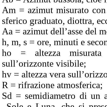
Am
= azimut misurato con 
sferico graduato, diottra, ecc
Aa = azimut dell’asse del 
h, m, s = ore, minuti e seco
ho = altezza misurata (
sull’orizzonte visibile;
hv
= altezza vera sull’orizzo
R = rifrazione atmosferica;
Sd
= semidiametro di un as
Sole e Luna, che si pres