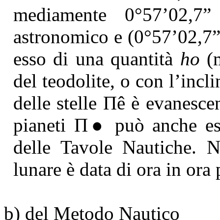
mediamente 0°57’02,7”
astronomico e (0°57’02,7”
esso di una quantità
ho
(m
del teodolite, o con l’incl
delle stelle
Π
ê
è evanescen
pianeti
Π
● può anche ess
delle Tavole Nautiche. N
lunare è data di ora in ora
b) del Metodo Nautico