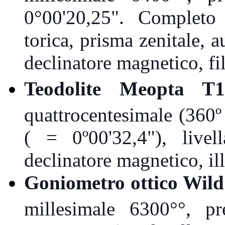
0°00'20,25". Completo 
torica, prisma zenitale,
a
declinatore magnetico,
fi
Teodolite
Meopta
T
quattrocentesimale
(360º 
( = 0º00'32,4"), livel
declinatore magnetico, il
Goniometro ottico Wild
millesimale 6300°°, p