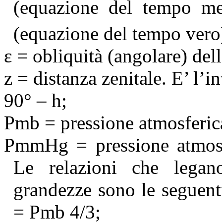
(equazione del tempo m
(equazione del tempo vero
ε
= obliquità (angolare) dell’
z = distanza zenitale. E’ l’i
90° – h;
Pmb
= pressione atmosferic
PmmHg
= pressione atmosf
Le relazioni che legan
grandezze sono le seguen
=
Pmb
4/3;