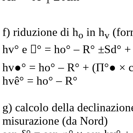
f) riduzione di h
in
h
(for
o
v
hv
° e

° = ho° – R° ±
Sd
° +
hv
●° = ho° – R° + (
Π
°● × 
hv
ê
° = ho° – R°
g) calcolo della declinazion
misurazione (da Nord)