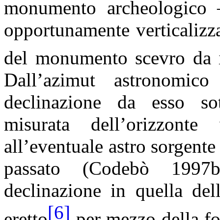
monumento archeologico –
opportunamente verticalizzat
del monumento scevro da i
Dall’azimut astronomico
declinazione da esso sot
misurata dell’orizzonte 
all’eventuale astro sorgente
passato (
Codebò
1997b)
declinazione in quella de
[6]
eretto
per mezzo della f