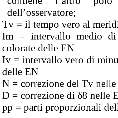
contiene l’altro pol
dell’osservatore;
Tv = il tempo vero al meri
Im = intervallo medio di
colorate delle EN
Iv
= intervallo vero di minu
delle EN
Ν
= correzione del Tv nell
D = correzione di
δ
8
nelle 
pp
= parti proporzionali del