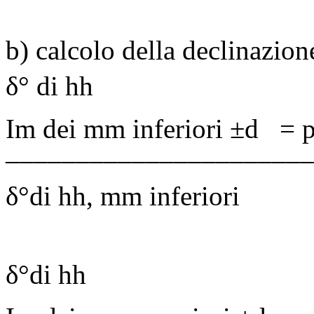
b) calcolo della declinazion
δ
° di
hh
Im dei mm inferiori ±d
=
––––––––––––––––––––––
δ
°di
hh
, mm inferiori
δ
°di
hh