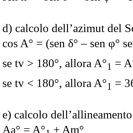
d) calcolo dell’azimut del 
cos
A
° = (
sen
δ
° –
sen
φ°
s
se tv > 180°, allora A
°
= A
1
se tv < 180°, allora A
°
= 3
1
e) calcolo dell’allineamen
Aa° = A
°
±
Am
°
1