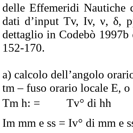
delle Effemeridi Nautiche d
dati d’input Tv,
Iv
,
ν
,
δ
,
p
dettaglio in
Codebò
1997b 
152-170
.
a) calcolo dell’angolo orari
tm
– fuso orario locale E, o
Tm h: =
Tv
° di
hh
Im mm e
ss
=
Iv
° di mm e
s