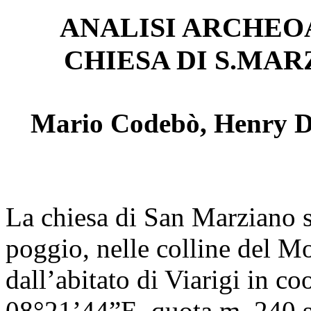
ANALISI ARCHE
CHIESA DI S.MARZ
Mario Codebò, Henry De
La chiesa di San Marziano s
poggio, nelle colline del Mo
dall’abitato di Viarigi in c
08°21’44”E, quota m. 240 s