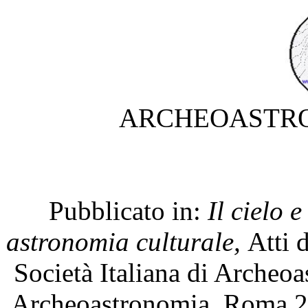
ARCHEOASTRO
P
ubblicato in:
Il cielo 
astronomia culturale,
A
tti
Società Italiana di Archeoa
Archeoastronomia, Roma 2