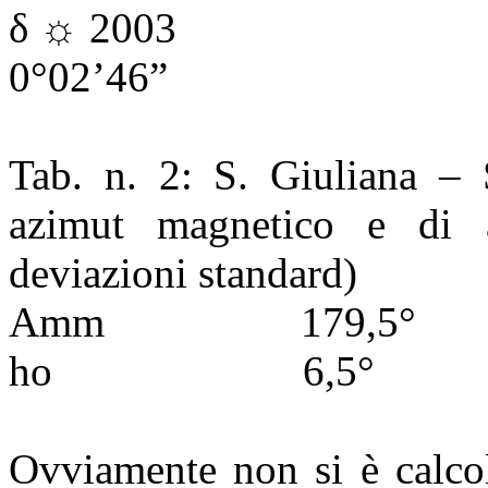
δ ☼ 2003
0°02’46”
Tab. n. 2: S. Giuliana – 
azimut magnetico e di al
deviazioni standard)
Amm
179,5°
ho
6,5°
Ovviamente non si è calcol