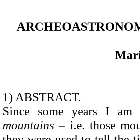
ARCHEOASTRONOMIA
Mar
1) ABSTRACT.
Since some years I am s
mountains
– i.e. those mo
they were used to tell the t